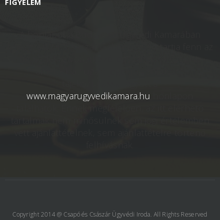
FIGYELEM
A honlapot a Budapesti Ügyvédi Kamarában
bejegyzett Dr. Császár Gábor ügyvéd tartja fenn az
ügyvédekre vonatkozó jogszabályok szerint,
amelyek az ügyféljogokra vonatkozó
tájékoztatással együtt a
www.magyarugyvedikamara.hu
honlapon
találhatók. Ennek megfelelően, az itt elérhető
tartalmak nem minősülnek sem jogi értelemben
vett ajánlattételnek, sem ajánlattételre történő
felhívásnak.
Copyright 2014 @
Csapó és Császár Ügyvédi Iroda
. All Rights Reserved