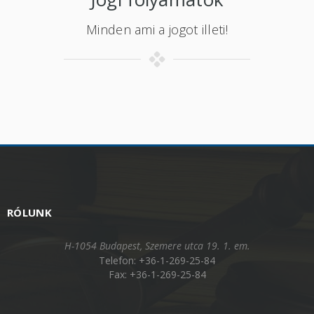
Minden ami a jogot illeti!
RÓLUNK
H-1054 Budapest, Szemere utca 19. 1. em.
Telefon: +36-1-269-25-84
Fax: +36-1-269-25-84